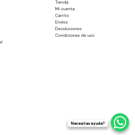
Tienda
Mi cuenta
a
Carrito
Envíos
Devoluciones
Condiciones de uso
el
Necesitas ayuda?
Necesitas ayuda?