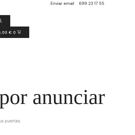
Enviar email
699 23 17 55
0,00
€
0
por anunciar
us puertas.