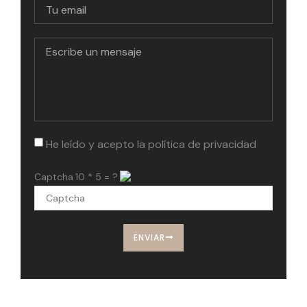
He leído y acepto la
política de privacidad
Captcha
10 * 5 = ?
ENVIAR